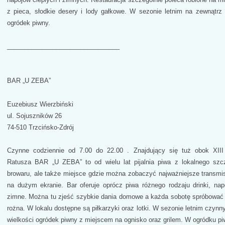
z pieca, słodkie desery i lody gałkowe. W sezonie letnim na zewnątrz 
ogródek piwny.
________________________________
BAR „U ZEBA”
Euzebiusz Wierzbiński
ul. Sojuszników 26
74-510 Trzcińsko-Zdrój
Czynne codziennie od 7.00 do 22.00 . Znajdujący się tuż obok XIII
Ratusza BAR „U ZEBA” to od wielu lat pijalnia piwa z lokalnego szc
browaru, ale także miejsce gdzie można zobaczyć najważniejsze transmis
na dużym ekranie. Bar oferuje oprócz piwa różnego rodzaju drinki, napo
zimne. Można tu zjeść szybkie dania domowe a każda sobotę spróbować
rożna. W lokalu dostępne są piłkarzyki oraz lotki. W sezonie letnim czynny
wielkości ogródek piwny z miejscem na ognisko oraz grilem. W ogródku p