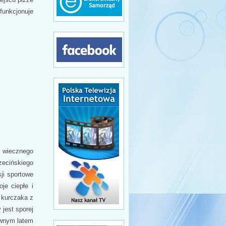
funkcjonuje
 wiecznego
zecińskiego
ji sportowe
je ciepłe i
 kurczaka z
 jest sporej
iwnym latem