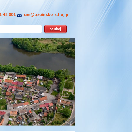
1 48 001
um@trzcinsko-zdroj.pl