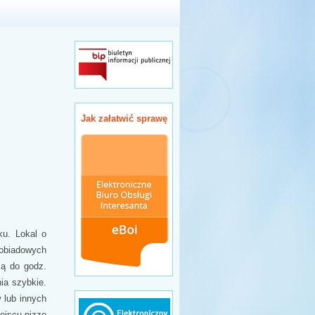
Jak załatwić sprawę
ku. Lokal o
 obiadowych
są do godz.
ia szybkie.
 lub innych
ejscu pizze