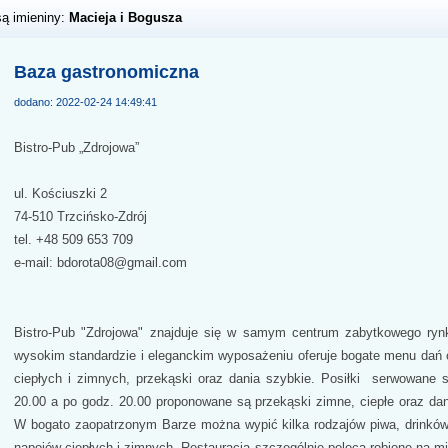
są imieniny:
Macieja i Bogusza
Baza gastronomiczna
dodano: 2022-02-24 14:49:41
Bistro-Pub „Zdrojowa”
ul. Kościuszki 2
74-510 Trzcińsko-Zdrój
tel. +48 509 653 709
e-mail: bdorota08@gmail.com
Bistro-Pub "Zdrojowa" znajduje się w samym centrum zabytkowego ryn
wysokim standardzie i eleganckim wyposażeniu oferuje bogate menu dań
ciepłych i zimnych, przekąski oraz dania szybkie. Posiłki serwowane 
20.00 a po godz. 20.00 proponowane są przekąski zimne, ciepłe oraz dan
W bogato zaopatrzonym Barze można wypić kilka rodzajów piwa, drinków
napojów ciepłych i zimnych. Restauracja szczególnie poleca robione na mi