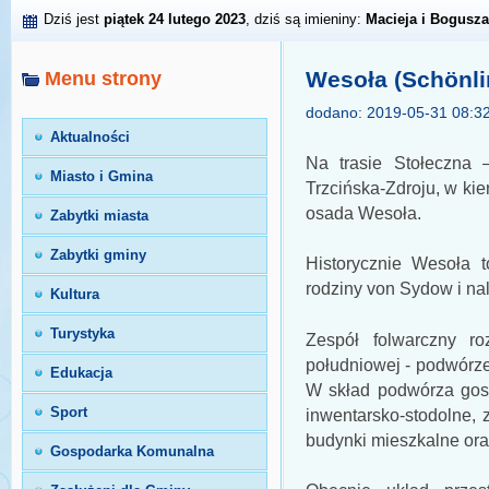
Dziś jest
piątek 24 lutego 2023
, dziś są imieniny:
Macieja i Bogusza
Wesoła (Schönli
Menu strony
dodano: 2019-05-31 08:3
Aktualności
Na trasie Stołeczna
Miasto i Gmina
Trzcińska-Zdroju, w ki
osada Wesoła.
Zabytki miasta
Zabytki gminy
Historycznie Wesoła t
rodziny von Sydow i na
Kultura
Turystyka
Zespół folwarczny r
południowej - podwórze 
Edukacja
W skład podwórza gosp
Sport
inwentarsko-stodolne, 
budynki mieszkalne ora
Gospodarka Komunalna