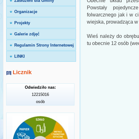
Obecnie układ przest
Zasłużeni dla Gminy
Powstały pojedync
Organizacje
folwarcznego jak i w c
wiejska, prowadząca w 
Projekty
Galerie zdjęć
Wieś należy do obrębu
tu obecnie 12 osób (we
Regulamin Strony Internetowej
LINKI
Licznik
Odwiedziło nas:
12215016
osób