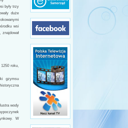
i były trzy
owały duże
 lokowanymi
ośrodku wsi
, znajdował
 1250 roku,
nki gzymsu
istoryczna
lustra wody
 wypoczynek
zynkowy. W