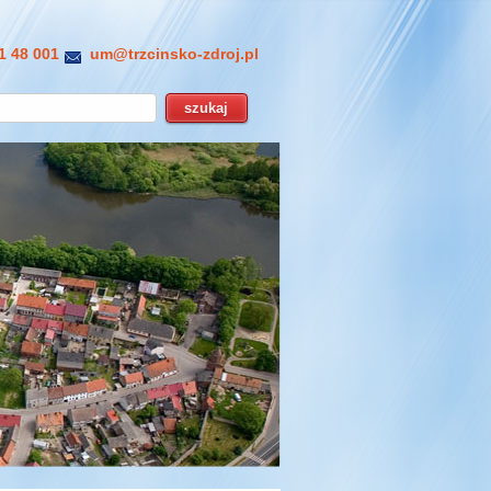
1 48 001
um@trzcinsko-zdroj.pl