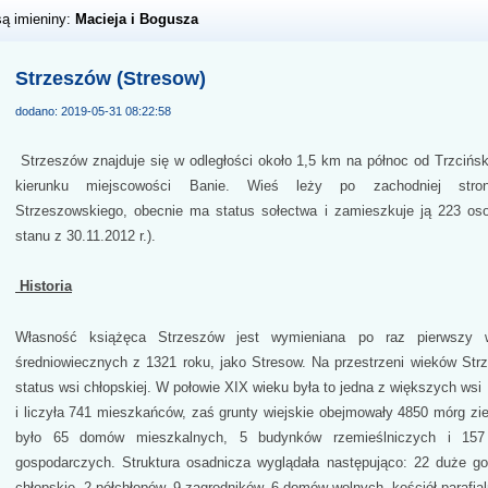
są imieniny:
Macieja i Bogusza
Strzeszów (Stresow)
dodano: 2019-05-31 08:22:58
Strzeszów znajduje się w odległości około 1,5 km na północ od Trzcińsk
kierunku miejscowości Banie. Wieś leży po zachodniej stroni
Strzeszowskiego, obecnie ma status sołectwa i zamieszkuje ją 223 os
stanu z 30.11.2012 r.).
Historia
Własność książęca Strzeszów jest wymieniana po raz pierwszy 
średniowiecznych z 1321 roku, jako Stresow. Na przestrzeni wieków Str
status wsi chłopskiej. W połowie XIX wieku była to jedna z większych wsi
i liczyła 741 mieszkańców, zaś grunty wiejskie obejmowały 4850 mórg zi
było 65 domów mieszkalnych, 5 budynków rzemieślniczych i 15
gospodarczych. Struktura osadnicza wyglądała następująco: 22 duże g
chłopskie, 2 półchłopów, 9 zagrodników, 6 domów wolnych, kościół parafia