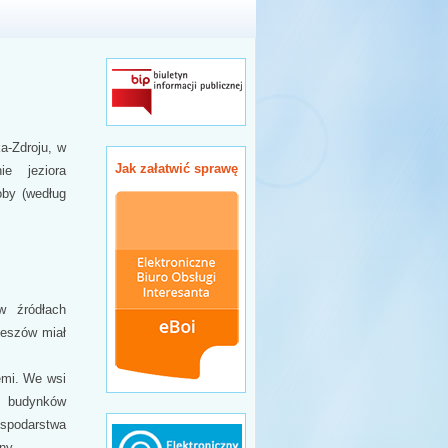
a-Zdroju, w
Jak załatwić sprawę
e jeziora
oby (według
w źródłach
zeszów miał
emi. We wsi
7 budynków
ospodarstwa
lny