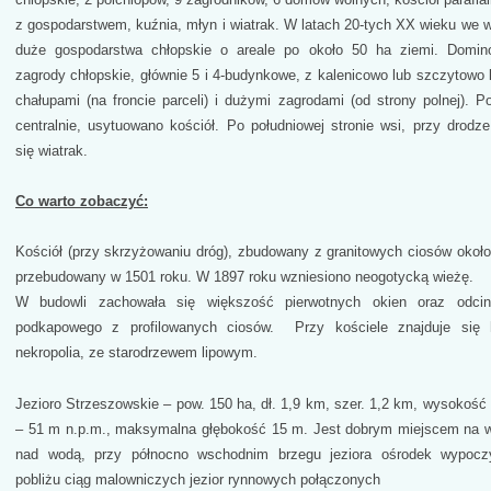
z gospodarstwem, kuźnia, młyn i wiatrak. W latach 20-tych XX wieku we ws
duże gospodarstwa chłopskie o areale po około 50 ha ziemi. Domin
zagrody chłopskie, głównie 5 i 4-budynkowe, z kalenicowo lub szczytowo
chałupami (na froncie parceli) i dużymi zagrodami (od strony polnej). P
centralnie, usytuowano kościół. Po południowej stronie wsi, przy drodze
się wiatrak.
Co warto zobaczyć:
Kościół (przy skrzyżowaniu dróg), zbudowany z granitowych ciosów około
przebudowany w 1501 roku. W 1897 roku wzniesiono neogotycką wieżę.
W budowli zachowała się większość pierwotnych okien oraz odci
podkapowego z profilowanych ciosów. Przy kościele znajduje się h
nekropolia, ze starodrzewem lipowym.
Jezioro Strzeszowskie – pow. 150 ha, dł. 1,9 km, szer. 1,2 km, wysokość 
– 51 m n.p.m., maksymalna głębokość 15 m. Jest dobrym miejscem na
nad wodą, przy północno wschodnim brzegu jeziora ośrodek wypoc
pobliżu ciąg malowniczych jezior rynnowych połączonych