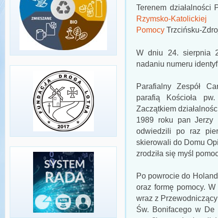
Terenem działalności P
Rzymsko-Katolick
Pomocy
Trzcińsku-Zdro
W dniu 24. sierpnia 
nadaniu numeru identy
Parafialny Zespół Ca
parafią Kościoła pw
Zaczątkiem działalnośc
1989 roku pan Jerzy 
odwiedzili po raz pie
skierowali do Domu Opi
zrodziła się myśl pomo
Po powrocie do Holandii
oraz formę pomocy. W 
wraz z Przewodniczącym
Św. Bonifacego w De 