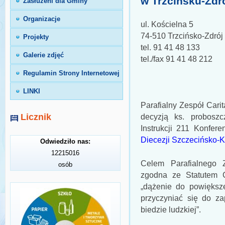
w Trzcińsku-Zdr
Zasłużeni dla Gminy
Organizacje
ul. Kościelna 5
74-510 Trzcińsko-Zdrój
Projekty
tel. 91 41 48 133
Galerie zdjęć
tel./fax 91 41 48 212
Regulamin Strony Internetowej
LINKI
Parafialny Zespół Cari
Licznik
decyzją ks. probosz
Instrukcji 211 Konfere
Diecezji Szczecińsko-
Odwiedziło nas:
12215016
Celem Parafialnego Z
osób
zgodna ze Statutem Ca
„dążenie do powiększ
przyczyniać się do za
biedzie ludzkiej”.