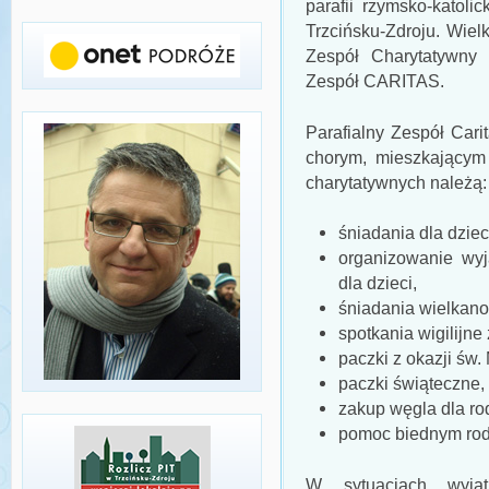
parafii rzymsko-katol
Trzcińsku-Zdroju. Wie
Zespół Charytatywny 
Zespół CARITAS.
Parafialny Zespół Car
chorym, mieszkającym 
charytatywnych należą:
śniadania dla dzieci
organizowanie wyj
dla dzieci,
śniadania wielkano
spotkania wigilijn
paczki z okazji św. 
paczki świąteczne,
zakup węgla dla ro
pomoc biednym rod
W sytuacjach wyją