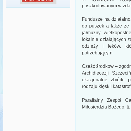
poszkodowanym w zdarz
Fundusze na działalno
do puszek a także ze 
jałmużny wielkopostn
lokalnie działających 
odzieży i leków, kt
potrzebującym.
Część środków – zgodni
Archidiecezji Szczec
okazjonalne zbiórki 
rodzaju klęsk i katastro
Parafialny Zespół C
Miłosierdzia Bożego, tj