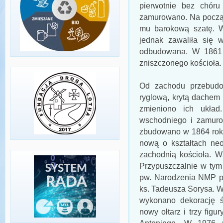
pierwotnie bez chóru
zamurowano. Na począt
mu barokową szatę. W
jednak zawaliła się 
odbudowana. W 1861 r
zniszczonego kościoła.
Od zachodu przebudo
ryglową, krytą dachem
zmieniono ich układ
wschodniego i zamuro
zbudowano w 1864 rok
nową o kształtach neo
zachodnią kościoła. W
Przypuszczalnie w tym
pw. Narodzenia NMP po
ks. Tadeusza Sorysa. 
wykonano dekorację 
nowy ołtarz i trzy figu