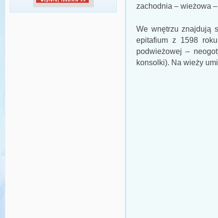
zachodnia – wieżowa – 
We wnętrzu znajdują s
epitafium z 1598 rok
podwieżowej – neogotyc
konsolki). Na wieży um