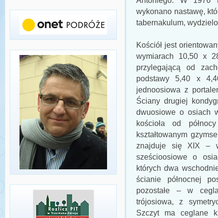
Antoniego. W 1976 r
wykonano nastawę, któr
tabernakulum, wydzielo
Kościół jest orientowa
wymiarach 10,50 x 2
przylegającą od zac
podstawy 5,40 x 4,4
jednoosiowa z portale
Ściany drugiej kondyg
dwuosiowe o osiach w
kościoła od północy
kształtowanym gzymsem
znajduje się XIX – 
sześcioosiowe o osi
których dwa wschodnie
ścianie północnej po
pozostałe – w cegla
trójosiowa, z symetr
Szczyt ma ceglane k