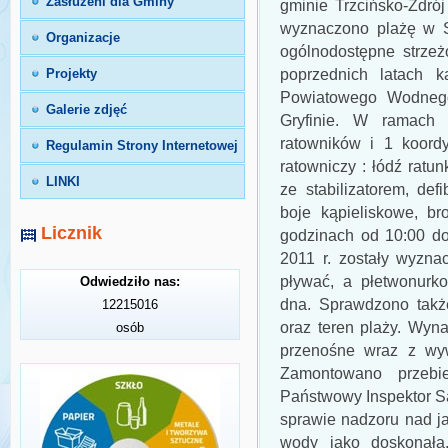
Zasłużeni dla Gminy
gminie Trzcińsko-Zdró
wyznaczono plażę w S
Organizacje
ogólnodostępne strzeż
poprzednich latach k
Projekty
Powiatowego Wodneg
Galerie zdjęć
Gryfinie. W ramach 
ratowników i 1 koordy
Regulamin Strony Internetowej
ratowniczy : łódź rat
LINKI
ze stabilizatorem, def
boje kąpieliskowe, br
Licznik
godzinach od 10:00 do
2011 r. zostały wyzna
pływać, a płetwonurk
Odwiedziło nas:
dna. Sprawdzono takż
12215016
oraz teren plaży. Wyna
osób
przenośne wraz z wyw
Zamontowano przebi
Państwowy Inspektor Sa
sprawie nadzoru nad ja
wody jako doskonałą